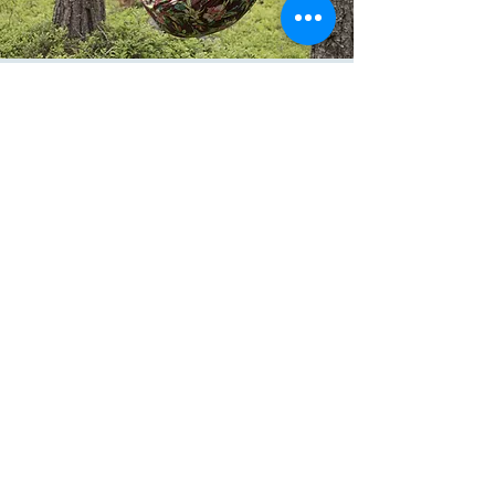
Har du någon gång känt hur skogen
stillnar omkring dig, hur doften av
mossa, sprakande eld och fallande
snö öppnar något inom dig?
Det är här
Norrklang
börjar.
Med rötterna i det norrländska
landskapet bjuder Norrklang in till
småskaliga, naturbaserade
upplevelser: skogsbad, bakning av
mjukt tunnbröd, ljudresor och
berättande under träden.